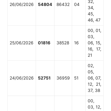
32,
26/06/2026
54804
86432
04
34,
45,
46, 47
00, 01,
03,
25/06/2026
01816
38528
16
06, 15,
16, 17,
21
02,
05,
24/06/2026
52751
36959
51
06, 07,
12, 21,
37, 38
00,
03, 12,