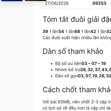
27/06/2026
09253
Tóm tắt đuôi giải đặ
39
1 lần
54
1 lần
68
1 lần
42
1 lần
5
Các đuôi xuất hiện nhiều lần không
Dàn số tham khảo
Bộ số ưu tiên
03 – 07 – 19
Nhóm bổ trợ
26, 32, 37, 43, 
Dàn số gọn
03, 07, 19, 26, 32
Cách chốt tham khả
Với bài XSMB, nên chốt 2-3 cặp t
có lịch sử về đều hơn là cặp chỉ t