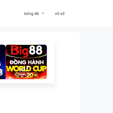
bóng đá
xổ số