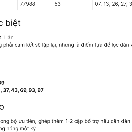
77988
53
07, 13, 26, 27, 
c biệt
2
1 lần
 phải cam kết sẽ lặp lại, nhưng là điểm tựa để lọc dàn 
69
, 37, 43, 69, 93, 97
o
rong bộ ưu tiên, ghép thêm 1-2 cặp bổ trợ nếu cần dàn 
ăng nóng một kỳ.