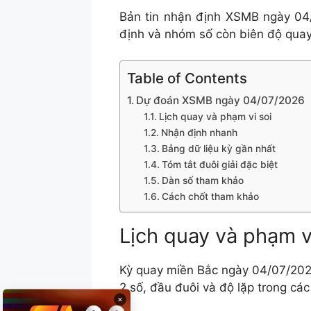
Bản tin nhận định XSMB ngày 04/
định và nhóm số còn biên độ quay 
Table of Contents
Dự đoán XSMB ngày 04/07/2026
Lịch quay và phạm vi soi
Nhận định nhanh
Bảng dữ liệu kỳ gần nhất
Tóm tắt đuôi giải đặc biệt
Dàn số tham khảo
Cách chốt tham khảo
Lịch quay và phạm v
Kỳ quay miền Bắc ngày 04/07/2026
2 số, đầu đuôi và độ lặp trong các
×