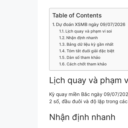
Table of Contents
Dự đoán XSMB ngày 09/07/2026
Lịch quay và phạm vi soi
Nhận định nhanh
Bảng dữ liệu kỳ gần nhất
Tóm tắt đuôi giải đặc biệt
Dàn số tham khảo
Cách chốt tham khảo
Lịch quay và phạm v
Kỳ quay miền Bắc ngày 09/07/2026
2 số, đầu đuôi và độ lặp trong các
Nhận định nhanh