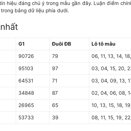
ín hiệu đáng chú ý trong mẫu gần đây. Luận điểm chính 
 trong bảng dữ liệu phía dưới.
 nhất
G1
Đuôi ĐB
Lô tô mẫu
90726
79
06, 11, 13, 14, 18
95103
97
03, 04, 15, 20, 2
64531
71
03, 04, 09, 13, 1
34848
87
02, 04, 06, 08, 1
26965
65
10, 13, 15, 18, 19
53733
39
08, 11, 15, 19, 22