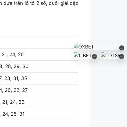
dựa trên lô tô 2 số, đuôi giải đặc
×
, 21, 24, 26
×
×
3, 28, 29, 30
7, 23, 31, 35
4, 20, 22, 27
, 21, 24, 32
, 24, 25, 31