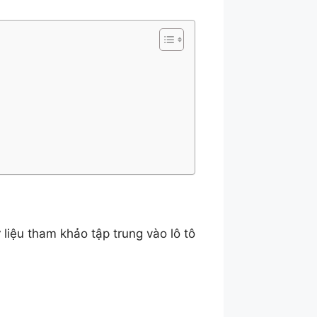
iệu tham khảo tập trung vào lô tô