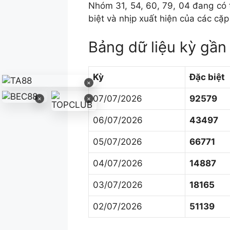
Nhóm 31, 54, 60, 79, 04 đang có t
biệt và nhịp xuất hiện của các cặp
Bảng dữ liệu kỳ gần
Kỳ
Đặc biệt
×
07/07/2026
92579
×
×
06/07/2026
43497
05/07/2026
66771
04/07/2026
14887
03/07/2026
18165
02/07/2026
51139