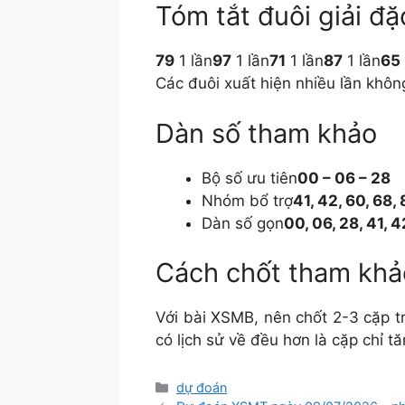
Tóm tắt đuôi giải đặ
79
1 lần
97
1 lần
71
1 lần
87
1 lần
65
Các đuôi xuất hiện nhiều lần không
Dàn số tham khảo
Bộ số ưu tiên
00 – 06 – 28
Nhóm bổ trợ
41, 42, 60, 68,
Dàn số gọn
00, 06, 28, 41, 4
Cách chốt tham khả
Với bài XSMB, nên chốt 2-3 cặp t
có lịch sử về đều hơn là cặp chỉ t
Danh
dự đoán