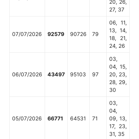
20, 26,
27, 37
06, 11,
13, 14,
07/07/2026
92579
90726
79
18, 21,
24, 26
03,
04, 15,
06/07/2026
43497
95103
97
20, 23,
28, 29,
30
03,
04,
05/07/2026
66771
64531
71
09, 13,
17, 23,
31, 35