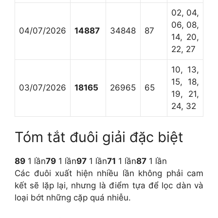
02, 04,
06, 08,
04/07/2026
14887
34848
87
14, 20,
22, 27
10, 13,
15, 18,
03/07/2026
18165
26965
65
19, 21,
24, 32
Tóm tắt đuôi giải đặc biệt
89
1 lần
79
1 lần
97
1 lần
71
1 lần
87
1 lần
Các đuôi xuất hiện nhiều lần không phải cam
kết sẽ lặp lại, nhưng là điểm tựa để lọc dàn và
loại bớt những cặp quá nhiễu.