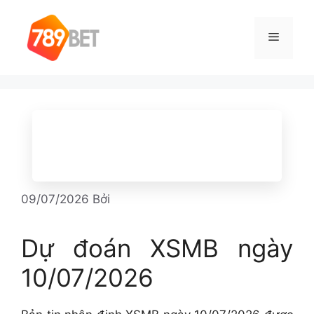
Chuyển
đến
Menu
nội
dung
09/07/2026
Bởi
Dự đoán XSMB ngày
10/07/2026