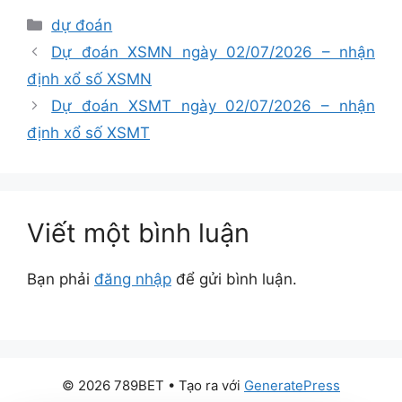
Danh
dự đoán
mục
Dự đoán XSMN ngày 02/07/2026 – nhận
định xổ số XSMN
Dự đoán XSMT ngày 02/07/2026 – nhận
định xổ số XSMT
Viết một bình luận
Bạn phải
đăng nhập
để gửi bình luận.
© 2026 789BET
• Tạo ra với
GeneratePress