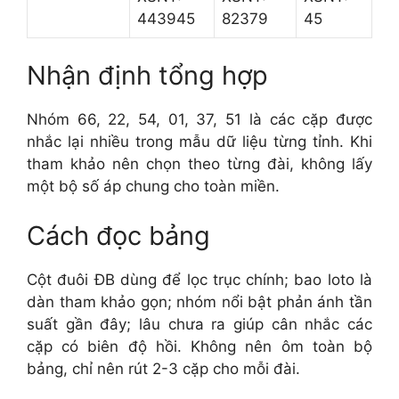
443945
82379
45
Nhận định tổng hợp
Nhóm 66, 22, 54, 01, 37, 51 là các cặp được
nhắc lại nhiều trong mẫu dữ liệu từng tỉnh. Khi
tham khảo nên chọn theo từng đài, không lấy
một bộ số áp chung cho toàn miền.
Cách đọc bảng
Cột đuôi ĐB dùng để lọc trục chính; bao loto là
dàn tham khảo gọn; nhóm nổi bật phản ánh tần
suất gần đây; lâu chưa ra giúp cân nhắc các
cặp có biên độ hồi. Không nên ôm toàn bộ
bảng, chỉ nên rút 2-3 cặp cho mỗi đài.