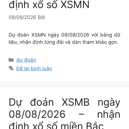
định xổ số XSMN
08/08/2026
Bởi
Dự đoán XSMN ngày 09/08/2026 với bảng dữ
liệu, nhận định từng đài và dàn tham khảo gọn.
Danh
dự đoán
mục
Để lại bình luận
Dự đoán XSMB ngày
08/08/2026 – nhận
định xổ số miền Bắc