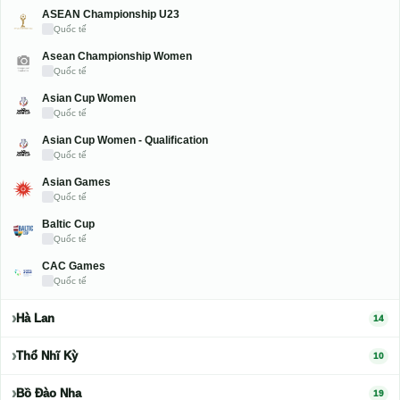
Quốc tế
ASEAN Championship U23
Quốc tế
Asean Championship Women
Quốc tế
Asian Cup Women
Quốc tế
Asian Cup Women - Qualification
Quốc tế
Asian Games
Quốc tế
Baltic Cup
Quốc tế
CAC Games
Quốc tế
Hà Lan
14
Thổ Nhĩ Kỳ
10