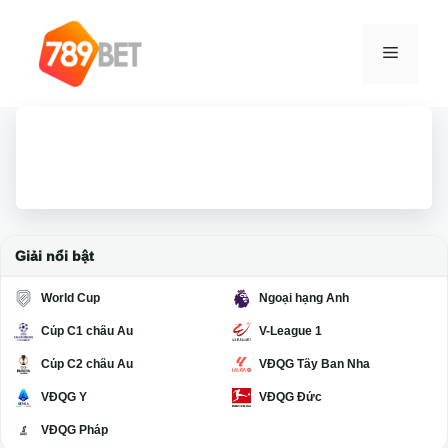
Chuyển
đến
Menu
nội
dung
Giải nổi bật
World Cup
Ngoại hạng Anh
Cúp C1 châu Âu
V-League 1
Cúp C2 châu Âu
VĐQG Tây Ban Nha
VĐQG Ý
VĐQG Đức