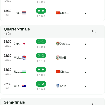
18:30
1 - 2
›
Iraq U23
Australia U23
14/01
H1 0-0
18:30
0 - 0
›
Thailand U23
China PR U23
14/01
H1 0-0
Quarter-finals
4↑↓
4 trận
18:30
1 - 1
›
Japan U23
Jordan U23
16/01
H1 0-1
22:30
3 - 2
›
Vietnam U23
UAE U23
16/01
H1 1-1
18:30
0 - 0
›
Uzbekistan U23
China PR U23
17/01
H1 0-0
22:30
1 - 2
›
Australia U23
Korea Republic U23
17/01
H1 0-1