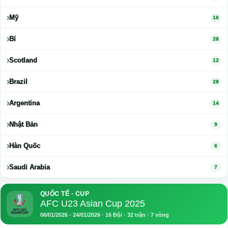
Bồ Đào Nha
19
Mỹ
16
Bỉ
28
Scotland
12
Brazil
28
Argentina
14
Nhật Bản
9
Hàn Quốc
6
Saudi Arabia
7
QUỐC TẾ · CUP
AFC U23 Asian Cup 2025