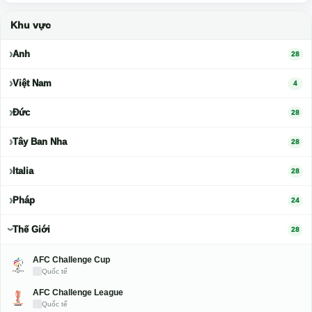
VĐQG Pháp
Khu vực
Anh
28
Việt Nam
4
Đức
28
Tây Ban Nha
28
Italia
28
Pháp
24
Thế Giới
28
AFC Challenge Cup
Quốc tế