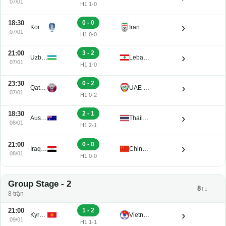
18:30
5 - 0
›
Japan U23
Syria U23
07/01
H1 1-0
18:30
0 - 0
›
Korea Republic U23
Iran U23
07/01
H1 0-0
21:00
3 - 2
›
Uzbekistan U23
Lebanon U23
07/01
H1 1-0
23:30
0 - 2
›
Qatar U23
UAE U23
07/01
H1 0-2
18:30
2 - 1
›
Australia U23
Thailand U23
08/01
H1 2-1
21:00
0 - 0
›
Iraq U23
China PR U23
08/01
H1 0-0
Group Stage - 2
8↑↓
8 trận
21:00
1 - 2