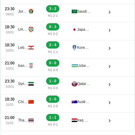
›
Kyrgyz Republic U23
Vietnam U23
09/01
H1 1-1
23:30
3 - 2
›
Jordan U23
Saudi Arabia U23
09/01
H1 2-1
18:30
0 - 3
›
UAE U23
Japan U23
10/01
H1 0-2
18:30
2 - 4
›
Lebanon U23
Korea Republic U23
10/01
H1 1-1
21:00
0 - 0
›
Iran U23
Uzbekistan U23
10/01
H1 0-0
23:30
1 - 0
›
Syria U23
Qatar U23
10/01
H1 0-0
18:30
1 - 0
›
China PR U23
Australia U23
11/01
H1 1-0
21:00
1 - 1
›
Thailand U23
Iraq U23
11/01
H1 0-1