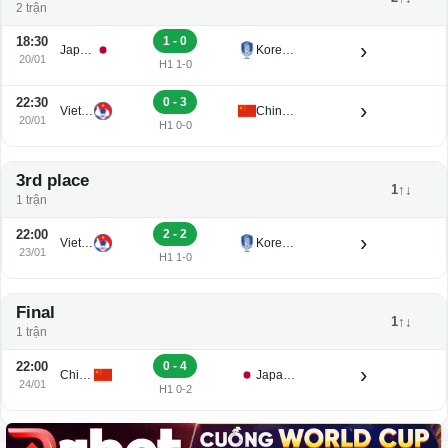
Semi-finals
2↑↓
2 trận
18:30
1 - 0
›
Japan U23
Korea Republic U23
20/01
H1 1-0
22:30
0 - 3
›
Vietnam U23
China PR U23
20/01
H1 0-0
3rd place
1↑↓
1 trận
22:00
2 - 2
›
Vietnam U23
Korea Republic U23
23/01
H1 1-0
Final
1↑↓
1 trận
22:00
0 - 4
›
China PR U23
Japan U23
24/01
H1 0-2