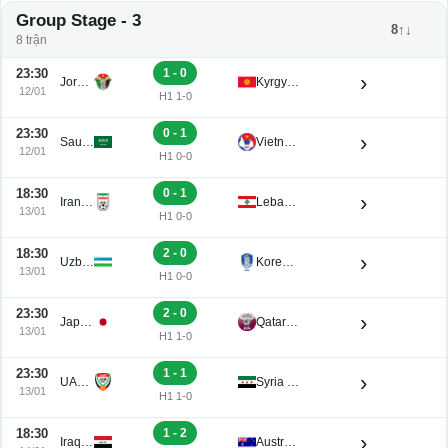
Group Stage - 3
8↑↓
8 trận
23:30
1 - 0
›
Jordan U23
Kyrgyz Republic U23
12/01
H1 1-0
23:30
0 - 1
›
Saudi Arabia U23
Vietnam U23
12/01
H1 0-0
18:30
0 - 1
›
Iran U23
Lebanon U23
13/01
H1 0-0
18:30
2 - 0
›
Uzbekistan U23
Korea Republic U23
13/01
H1 0-0
23:30
2 - 0
›
Japan U23
Qatar U23
13/01
H1 1-0
23:30
1 - 1
›
UAE U23
Syria U23
13/01
H1 1-0