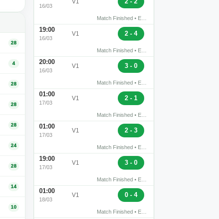
›
SSA U20
Camaçariense U20
2 - 2
V1
16/03
Match Finished • Estádio Governador Roberto Santos • Salvador de Bahia, Bahia
19:00
›
Bahia de Feira U20
Juazeirense U20
2 - 4
V1
16/03
28
Match Finished • Estádio Jodilton Souza • Feira de Santana, Bahia
20:00
›
4
Vitória U20
Jacobina U20
3 - 0
V1
16/03
Match Finished • Estádio Governador Roberto Santos • Salvador de Bahia, Bahia
28
01:00
›
Estrela De Marco U20
Leonico U20
2 - 1
V1
17/03
28
Match Finished • Estádio Governador Roberto Santos • Salvador de Bahia, Bahia
28
01:00
›
Grapiuna U20
Conquista U20
2 - 3
V1
17/03
24
Match Finished • Estádio Municipal Jonival Lucas • Barro Preto, Bahia
19:00
›
Jacuipense U20
Catuense U20
3 - 0
V1
28
17/03
Match Finished • Estádio Governador Roberto Santos • Salvador de Bahia, Bahia
14
01:00
›
Atlético Alagoinhas U20
Bahia U20
0 - 4
V1
18/03
10
Match Finished • Estádio Antônio de Figueiredo Carneiro • Alagoinhas, Bahia