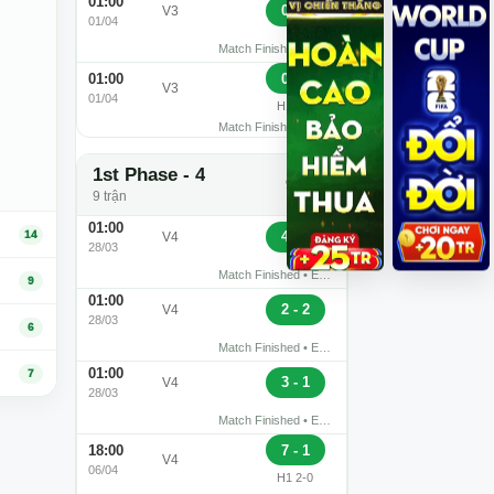
01:00
›
Leonico U20
Jacobina U20
0 - 2
V3
01/04
Match Finished • Estádio Municipal Edvaldo Costa Santos • Lauro de Freitas, Bahia
0 - 0
01:00
›
Vitória da Conquista U20
Grapiuna U20
V3
01/04
H1 0-0
Match Finished • Estadio Edvaldo Flores • Vitória da Conquista, Bahia
1st Phase - 4
9↑↓
9 trận
01:00
›
14
Catuense U20
Atlético Alagoinhas 
4 - 2
V4
28/03
Match Finished • Estádio Antônio de Figueiredo Carneiro • Alagoinhas, Bahia
9
01:00
›
Juazeirense U20
Bahia U20
2 - 2
V4
28/03
6
Match Finished • Estádio Municipal Pedro Coni Neto • Conceição do Almeida, Bahia
01:00
7
›
Jacuipense U20
Ypiranga BA U20
3 - 1
V4
28/03
Match Finished • Estádio Governador Roberto Santos • Salvador de Bahia, Bahia
7 - 1
18:00
›
Vitória U20
Leonico U20
V4
06/04
H1 2-0