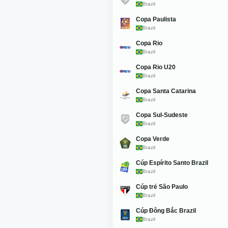
Brazil
Copa Paulista
Brazil
Copa Rio
Brazil
Copa Rio U20
Brazil
Copa Santa Catarina
Brazil
Copa Sul-Sudeste
Brazil
Copa Verde
Brazil
Cúp Espírito Santo Brazil
Brazil
Cúp trẻ São Paulo
Brazil
Cúp Đông Bắc Brazil
Brazil