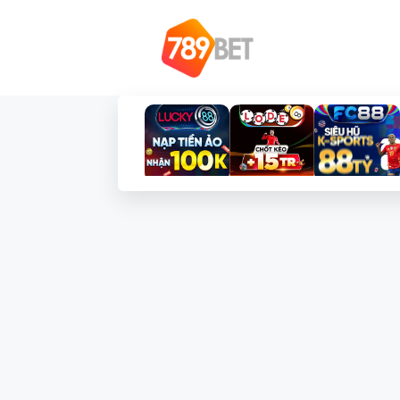
Chuyển
đến
nội
dung