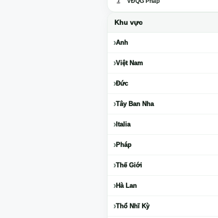
VĐQG Pháp
Khu vực
Anh
Việt Nam
Đức
Tây Ban Nha
Italia
Pháp
Thế Giới
Hà Lan
Thổ Nhĩ Kỳ