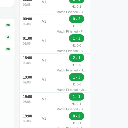
›
Optik Rathenow
Tasmania Berlin
V1
02/08
H1 0-1
Match Finished • Stadion Vogelgesang • Rathenow
0 - 2
00:00
›
Neustrelitz
Siedenbollentin
V1
02/08
28
H1 0-2
Match Finished • Parkstadion • Neustrelitz
4
1 - 3
01:00
›
Union Klosterfelde
Tennis Borussia
V1
02/08
H1 0-0
28
Match Finished • Sportplatz an der Mühlenstraße • Wandlitz
2 - 1
18:00
›
Lichtenberg
Makkabi
V1
02/08
H1 0-0
Match Finished • HOWOGE-Arena Hans Zoschke • Berlin
1 - 3
19:00
›
Hansa Rostock II
Anker Wismar
V1
02/08
H1 0-0
Match Finished • Volksstadion • Rostock
1 - 1
19:00
›
BAK '07
Dynamo Schwerin
V1
03/08
H1 0-1
Match Finished • Stadion Rehberge • Berlin
0 - 2
19:00
›
Eintracht Mahlsdorf
Sparta Lichtenberg
V1
03/08
H1 0-1