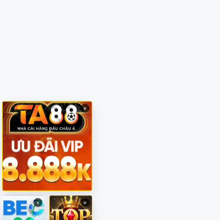
×
×
×