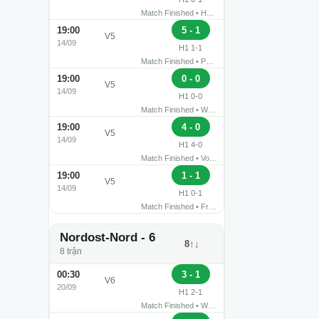
Match Finished • HOWOGE-Arena Hans Zoschke • Berlin
5 - 1
19:00
›
Neustrelitz
Optik Rathenow
V5
14/09
H1 1-1
Match Finished • Parkstadion • Neustrelitz
0 - 0
19:00
›
Tasmania Berlin
Union Klosterfelde
V5
14/09
H1 0-0
Match Finished • Werner-Seelenbinder-Sportpark • Berlin
4 - 0
19:00
›
Hansa Rostock II
Eintracht Mahlsdorf
V5
14/09
H1 4-0
Match Finished • Volksstadion • Rostock
1 - 1
19:00
›
Croatia Berlin
Siedenbollentin
V5
14/09
H1 0-1
Match Finished • Friedrich-Ebert-Stadion • Berlin
Nordost-Nord - 6
8↑↓
8 trận
3 - 1
00:30
›
Tasmania Berlin
BAK '07
V6
20/09
H1 2-1
Match Finished • Werner-Seelenbinder-Sportpark • Berlin