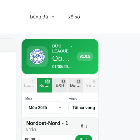
bóng đá
xổ số
ĐỨC ·
LEAGUE
Oberliga Đức - Đông Bắc Bắc 2025
v1.0.5
01/08/2025 - 30/05/2026 · 16 Đội · 240 trận · 30 vòng
0
240
32
16
0
Lịch thi đấu
Kết quả
BXH
Đội bóng
Vua phá lưới
Mùa
vòng
⌕
Mùa 2025
Tất cả vòng
Nordost-Nord - 1
8↑↓
8 trận
0 - 1
00:00