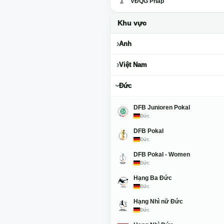
VĐQG Pháp
Khu vực
Anh
Việt Nam
Đức
DFB Junioren Pokal
Đức
DFB Pokal
Đức
DFB Pokal - Women
Đức
Hạng Ba Đức
Đức
Hạng Nhì nữ Đức
Đức