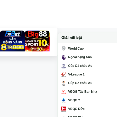
Giải nổi bật
World Cup
Ngoại hạng Anh
Cúp C1 châu Âu
V-League 1
Cúp C2 châu Âu
VĐQG Tây Ban Nha
VĐQG Ý
VĐQG Đức