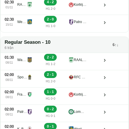
02:30
4 - 2
›
RAAL La Louviere U21
Kortrijk U21
01/11
H1 2-0
02:30
2 - 0
›
Westerlo U21
Patro Eisden U21
15/11
H1 1-0
Regular Season - 10
6↑↓
6 trận
01:30
2 - 2
›
Waasland-Beveren U21
RAAL La Louviere U21
08/11
H1 1-2
02:00
2 - 1
›
Sporting Charleroi II
RFC Seraing Reserve U21
08/11
H1 2-0
02:00
1 - 1
›
Francs Borains U21
Kortrijk U21
08/11
H1 0-0
02:00
0 - 2
›
Patro Eisden U21
Lommel U21
08/11
H1 0-1
02:00
0 - 1
›
K. Beerschot V.A. Reserve U21
Westerlo U21