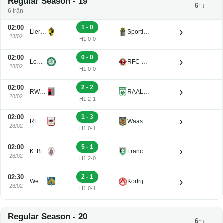
Regular Season - 19
6↑↓
6 trận
02:00
1 - 0
›
Lierse K. U21
Sporting Charleroi II
28/02
H1 0-0
02:00
0 - 0
›
Lommel U21
RFC Seraing Reserve U21
28/02
H1 0-0
02:00
2 - 2
›
RWDM U21
RAAL La Louviere U21
28/02
H1 2-1
02:00
1 - 3
›
RFC de Liege U21
Waasland-Beveren U21
28/02
H1 0-1
02:00
5 - 1
›
K. Beerschot V.A. Reserve U21
Francs Borains U21
28/02
H1 2-0
02:30
2 - 1
›
Westerlo U21
Kortrijk U21
28/02
H1 0-1
Regular Season - 20
6↑↓