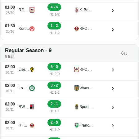
01:00
4 - 6
›
RFC de Liege U21
K. Beerschot V.A. Reserve U21
25/10
H1 1-2
01:30
1 - 2
›
Kortrijk U21
RFC Seraing Reserve U21
25/10
H1 1-2
Regular Season - 9
6↑↓
6 trận
02:00
5 - 0
›
Lierse K. U21
RFC de Liege U21
01/11
H1 2-0
02:00
3 - 2
›
Lommel U21
Waasland-Beveren U21
01/11
H1 1-2
02:00
2 - 1
›
RWDM U21
Sporting Charleroi II
01/11
H1 1-1
02:00
2 - 0
›
RFC Seraing Reserve U21
Francs Borains U21
01/11
H1 1-0