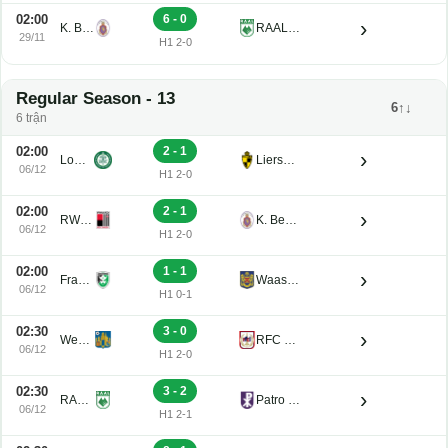
02:00
6 - 0
›
K. Beerschot V.A. Reserve U21
RAAL La Louviere U21
29/11
H1 2-0
Regular Season - 13
6↑↓
6 trận
02:00
2 - 1
›
Lommel U21
Lierse K. U21
06/12
H1 2-0
02:00
2 - 1
›
RWDM U21
K. Beerschot V.A. Reserve U21
06/12
H1 2-0
02:00
1 - 1
›
Francs Borains U21
Waasland-Beveren U21
06/12
H1 0-1
02:30
3 - 0
›
Westerlo U21
RFC de Liege U21
06/12
H1 2-0
02:30
3 - 2
›
RAAL La Louviere U21
Patro Eisden U21
06/12
H1 2-1