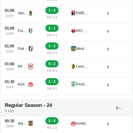
01:00
1 - 4
›
Sporting Charleroi II
RWDM U21
11/04
H1 1-2
01:00
2 - 1
›
Francs Borains U21
RFC Seraing Reserve U21
11/04
H1 1-1
01:00
1 - 2
›
Patro Eisden U21
Westerlo U21
11/04
H1 1-1
01:00
0 - 2
›
RFC de Liege U21
Lierse K. U21
11/04
H1 0-1
01:30
1 - 2
›
Kortrijk U21
RAAL La Louviere U21
11/04
H1 0-1
Regular Season - 24
6↑↓
6 trận
00:30
2 - 4
›
Waasland-Beveren U21
Kortrijk U21
25/04
H1 1-2