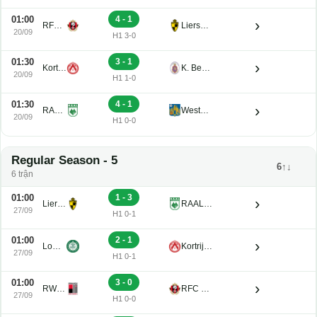
01:00
4 - 1
›
RFC Seraing Reserve U21
Lierse K. U21
20/09
H1 3-0
01:30
3 - 1
›
Kortrijk U21
K. Beerschot V.A. Reserve U21
20/09
H1 1-0
01:30
4 - 1
›
RAAL La Louviere U21
Westerlo U21
20/09
H1 0-0
Regular Season - 5
6↑↓
6 trận
01:00
1 - 3
›
Lierse K. U21
RAAL La Louviere U21
27/09
H1 0-1
01:00
2 - 1
›
Lommel U21
Kortrijk U21
27/09
H1 0-1
01:00
3 - 0
›
RWDM U21
RFC Seraing Reserve U21
27/09
H1 0-0