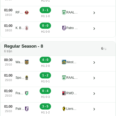
H1 0-1
01:00
3 - 1
›
RFC Seraing Reserve U21
RAAL La Louviere U21
18/10
H1 1-0
01:00
0 - 0
›
K. Beerschot V.A. Reserve U21
Patro Eisden U21
18/10
H1 0-0
Regular Season - 8
6↑↓
6 trận
00:30
4 - 0
›
Waasland-Beveren U21
Westerlo U21
25/10
H1 2-0
01:00
1 - 2
›
Sporting Charleroi II
RAAL La Louviere U21
25/10
H1 0-1
01:00
0 - 4
›
Francs Borains U21
RWDM U21
25/10
H1 0-3
01:00
3 - 5
›
Patro Eisden U21
Lierse K. U21
25/10
H1 1-2