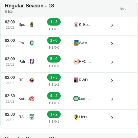
Regular Season - 18
6↑↓
6 trận
02:00
1 - 3
›
Sporting Charleroi II
K. Beerschot V.A. Reserve U21
21/02
H1 0-2
02:00
1 - 0
›
Francs Borains U21
Westerlo U21
21/02
H1 0-0
02:00
5 - 0
›
Patro Eisden U21
RFC de Liege U21
21/02
H1 0-0
02:00
3 - 3
›
RFC Seraing Reserve U21
RWDM U21
21/02
H1 1-2
02:30
4 - 2
›
Kortrijk U21
Lommel U21
21/02
H1 0-1
02:30
3 - 2
›
RAAL La Louviere U21
Lierse K. U21
21/02
H1 0-1