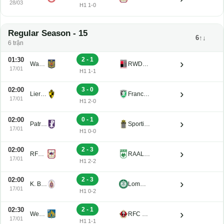
28/03
H1 1-0
Regular Season - 15
6↑↓
6 trận
01:30
2 - 1
›
Waasland-Beveren U21
RWDM U21
17/01
H1 1-1
02:00
3 - 0
›
Lierse K. U21
Francs Borains U21
17/01
H1 2-0
02:00
0 - 1
›
Patro Eisden U21
Sporting Charleroi II
17/01
H1 0-0
02:00
2 - 3
›
RFC de Liege U21
RAAL La Louviere U21
17/01
H1 2-2
02:00
2 - 3
›
K. Beerschot V.A. Reserve U21
Lommel U21
17/01
H1 0-2
02:30
2 - 1
›
Westerlo U21
RFC Seraing Reserve U21
17/01
H1 1-1