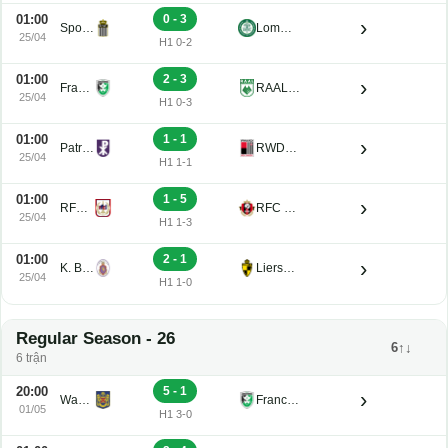
01:00
0 - 3
›
Sporting Charleroi II
Lommel U21
25/04
H1 0-2
01:00
2 - 3
›
Francs Borains U21
RAAL La Louviere U21
25/04
H1 0-3
01:00
1 - 1
›
Patro Eisden U21
RWDM U21
25/04
H1 1-1
01:00
1 - 5
›
RFC de Liege U21
RFC Seraing Reserve U21
25/04
H1 1-3
01:00
2 - 1
›
K. Beerschot V.A. Reserve U21
Lierse K. U21
25/04
H1 1-0
Regular Season - 26
6↑↓
6 trận
20:00
5 - 1
›
Waasland-Beveren U21
Francs Borains U21
01/05
H1 3-0