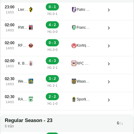
23:00
0 - 1
›
Lierse K. U21
Patro Eisden U21
13/03
H1 0-1
02:00
4 - 2
›
RWDM U21
Francs Borains U21
14/03
H1 0-0
02:00
0 - 3
›
RFC Seraing Reserve U21
Kortrijk U21
14/03
H1 0-0
02:00
4 - 3
›
K. Beerschot V.A. Reserve U21
RFC de Liege U21
14/03
H1 2-1
02:30
3 - 2
›
Westerlo U21
Waasland-Beveren U21
14/03
H1 2-1
02:30
2 - 2
›
RAAL La Louviere U21
Sporting Charleroi II
14/03
H1 1-0
Regular Season - 23
6↑↓
6 trận