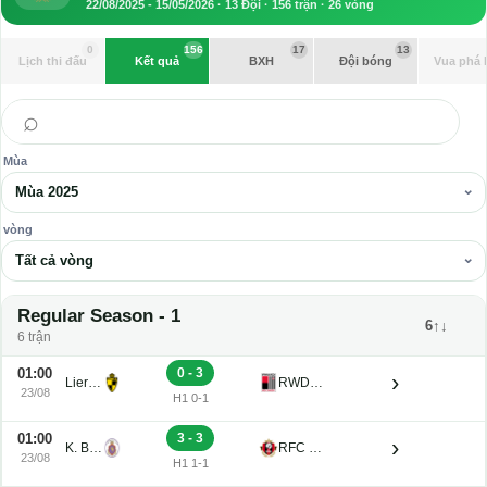
22/08/2025 - 15/05/2026 · 13 Đội · 156 trận · 26 vòng
0
156
17
13
Lịch thi đấu
Kết quả
BXH
Đội bóng
Vua phá 
⌕
Mùa
Mùa 2025
vòng
Tất cả vòng
Regular Season - 1
6↑↓
6 trận
01:00
0 - 3
›
Lierse K. U21
RWDM U21
23/08
H1 0-1
01:00
3 - 3
›
K. Beerschot V.A. Reserve U21
RFC Seraing Reserve U21
23/08
H1 1-1