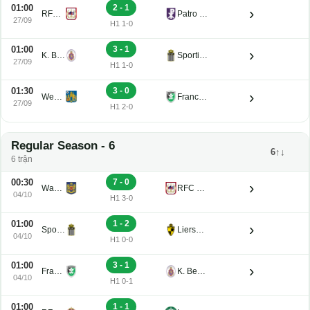
01:00
2 - 1
›
RFC de Liege U21
Patro Eisden U21
27/09
H1 1-0
01:00
3 - 1
›
K. Beerschot V.A. Reserve U21
Sporting Charleroi II
27/09
H1 1-0
01:30
3 - 0
›
Westerlo U21
Francs Borains U21
27/09
H1 2-0
Regular Season - 6
6↑↓
6 trận
00:30
7 - 0
›
Waasland-Beveren U21
RFC de Liege U21
04/10
H1 3-0
01:00
1 - 2
›
Sporting Charleroi II
Lierse K. U21
04/10
H1 0-0
01:00
3 - 1
›
Francs Borains U21
K. Beerschot V.A. Reserve U21
04/10
H1 0-1
01:00
1 - 1