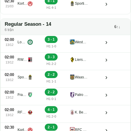
02:30
8 - 1
›
Kortrijk U21
Sporting Charleroi II
21/03
H1 4-1
Regular Season - 14
6↑↓
6 trận
02:00
3 - 1
›
Lommel U21
Westerlo U21
13/12
H1 1-0
02:00
3 - 3
›
RWDM U21
Lierse K. U21
13/12
H1 2-2
02:00
2 - 2
›
Sporting Charleroi II
Waasland-Beveren U21
13/12
H1 1-1
02:00
2 - 2
›
Francs Borains U21
Patro Eisden U21
13/12
H1 0-1
02:00
4 - 1
›
RFC Seraing Reserve U21
K. Beerschot V.A. Reserve U21
13/12
H1 2-0
02:30
2 - 1
›
Kortrijk U21
RFC de Liege U21