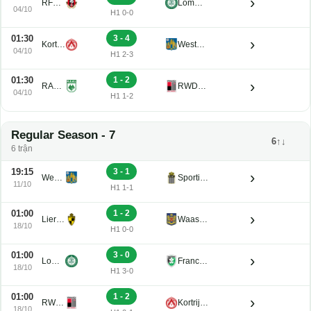
›
RFC Seraing Reserve U21
Lommel U21
04/10
H1 0-0
01:30
3 - 4
›
Kortrijk U21
Westerlo U21
04/10
H1 2-3
01:30
1 - 2
›
RAAL La Louviere U21
RWDM U21
04/10
H1 1-2
Regular Season - 7
6↑↓
6 trận
19:15
3 - 1
›
Westerlo U21
Sporting Charleroi II
11/10
H1 1-1
01:00
1 - 2
›
Lierse K. U21
Waasland-Beveren U21
18/10
H1 0-0
01:00
3 - 0
›
Lommel U21
Francs Borains U21
18/10
H1 3-0
01:00
1 - 2
›
RWDM U21
Kortrijk U21
18/10