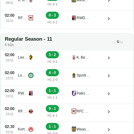
08/11
H1 0-1
02:00
0 - 3
›
RFC de Liege U21
RWDM U21
11/11
H1 0-2
Regular Season - 11
6↑↓
6 trận
02:00
3 - 2
›
Lierse K. U21
K. Beerschot V.A. Reserve U21
22/11
H1 0-2
02:00
4 - 0
›
Lommel U21
Sporting Charleroi II
22/11
H1 2-0
02:00
1 - 1
›
RWDM U21
Patro Eisden U21
22/11
H1 1-1
02:00
9 - 1
›
RFC Seraing Reserve U21
RFC de Liege U21
22/11
H1 6-1
02:30
1 - 1
›
Kortrijk U21
Waasland-Beveren U21
22/11
H1 0-0