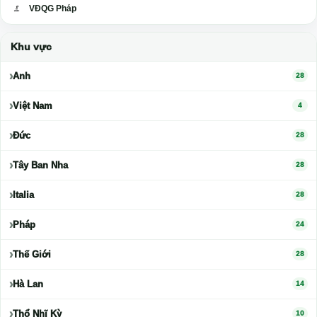
VĐQG Pháp
Khu vực
Anh
28
Việt Nam
4
Đức
28
Tây Ban Nha
28
Italia
28
Pháp
24
Thế Giới
28
Hà Lan
14
Thổ Nhĩ Kỳ
10