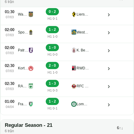
6 trận
01:30
0 - 2
›
Waasland-Beveren U21
Lierse K. U21
07/03
H1 0-1
02:00
1 - 2
›
Sporting Charleroi II
Westerlo U21
07/03
H1 1-0
02:00
1 - 0
›
Patro Eisden U21
K. Beerschot V.A. Reserve U21
07/03
H1 0-0
02:30
2 - 0
›
Kortrijk U21
RWDM U21
07/03
H1 1-0
02:30
1 - 3
›
RAAL La Louviere U21
RFC Seraing Reserve U21
07/03
H1 0-3
01:00
1 - 2
›
Francs Borains U21
Lommel U21
04/04
H1 0-1
Regular Season - 21
6↑↓
6 trận