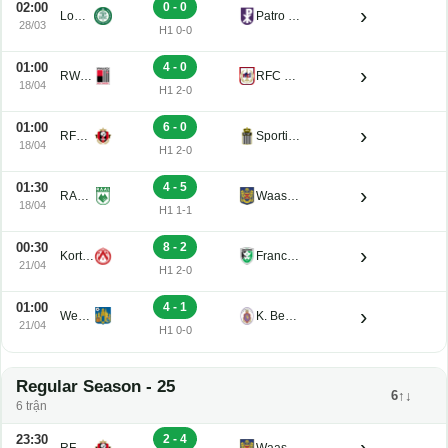
02:00
0 - 0
›
Lommel U21
Patro Eisden U21
28/03
H1 0-0
01:00
4 - 0
›
RWDM U21
RFC de Liege U21
18/04
H1 2-0
01:00
6 - 0
›
RFC Seraing Reserve U21
Sporting Charleroi II
18/04
H1 2-0
01:30
4 - 5
›
RAAL La Louviere U21
Waasland-Beveren U21
18/04
H1 1-1
00:30
8 - 2
›
Kortrijk U21
Francs Borains U21
21/04
H1 2-0
01:00
4 - 1
›
Westerlo U21
K. Beerschot V.A. Reserve U21
21/04
H1 0-0
Regular Season - 25
6↑↓
6 trận
23:30
2 - 4
›
RFC Seraing Reserve U21
Waasland-Beveren U21