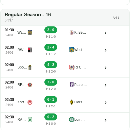
Regular Season - 16
6↑↓
6 trận
01:30
2 - 0
›
Waasland-Beveren U21
K. Beerschot V.A. Reserve U21
24/01
H1 1-0
02:00
2 - 4
›
RWDM U21
Westerlo U21
24/01
H1 1-2
02:00
4 - 2
›
Sporting Charleroi II
RFC de Liege U21
24/01
H1 2-0
02:00
3 - 0
›
RFC Seraing Reserve U21
Patro Eisden U21
24/01
H1 2-0
02:30
6 - 1
›
Kortrijk U21
Lierse K. U21
24/01
H1 2-1
02:30
0 - 2
›
RAAL La Louviere U21
Lommel U21
24/01
H1 0-0