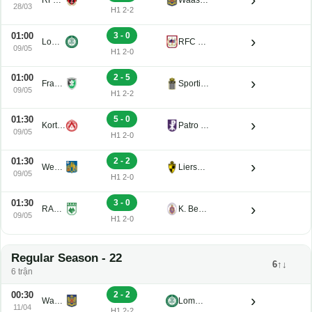
28/03
H1 2-2
01:00
3 - 0
›
Lommel U21
RFC de Liege U21
09/05
H1 2-0
01:00
2 - 5
›
Francs Borains U21
Sporting Charleroi II
09/05
H1 2-2
01:30
5 - 0
›
Kortrijk U21
Patro Eisden U21
09/05
H1 2-0
01:30
2 - 2
›
Westerlo U21
Lierse K. U21
09/05
H1 2-0
01:30
3 - 0
›
RAAL La Louviere U21
K. Beerschot V.A. Reserve U21
09/05
H1 2-0
Regular Season - 22
6↑↓
6 trận
00:30
2 - 2
›
Waasland-Beveren U21
Lommel U21
11/04
H1 2-2