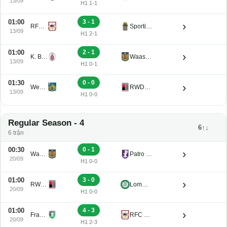
13/09
H1 1-1
01:00
3 - 1
›
RFC de Liege U21
Sporting Charleroi II
13/09
H1 2-1
01:00
2 - 1
›
K. Beerschot V.A. Reserve U21
Waasland-Beveren U21
13/09
H1 0-1
01:30
0 - 0
›
Westerlo U21
RWDM U21
13/09
H1 0-0
Regular Season - 4
6↑↓
6 trận
00:30
0 - 1
›
Waasland-Beveren U21
Patro Eisden U21
20/09
H1 0-0
01:00
3 - 0
›
RWDM U21
Lommel U21
20/09
H1 0-0
01:00
4 - 3
›
Francs Borains U21
RFC de Liege U21
20/09
H1 2-3