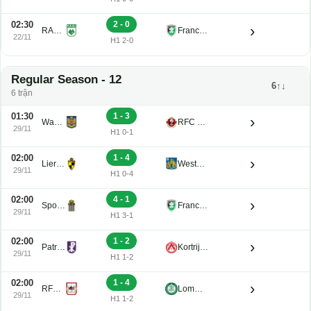
02:30
2 - 0
›
RAAL La Louviere U21
Francs Borains U21
22/11
H1 2-0
Regular Season - 12
6↑↓
6 trận
01:30
1 - 3
›
Waasland-Beveren U21
RFC Seraing Reserve U21
29/11
H1 0-1
02:00
1 - 4
›
Lierse K. U21
Westerlo U21
29/11
H1 0-4
02:00
4 - 1
›
Sporting Charleroi II
Francs Borains U21
29/11
H1 3-1
02:00
1 - 2
›
Patro Eisden U21
Kortrijk U21
29/11
H1 1-2
02:00
1 - 4
›
RFC de Liege U21
Lommel U21
29/11
H1 1-2