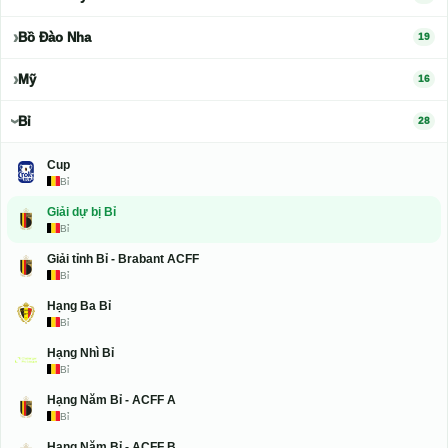
Bồ Đào Nha
19
Mỹ
16
Bỉ
28
Cup
Bỉ
Giải dự bị Bỉ
Bỉ
Giải tỉnh Bỉ - Brabant ACFF
Bỉ
Hạng Ba Bỉ
Bỉ
Hạng Nhì Bỉ
Bỉ
Hạng Năm Bỉ - ACFF A
Bỉ
Hạng Năm Bỉ - ACFF B