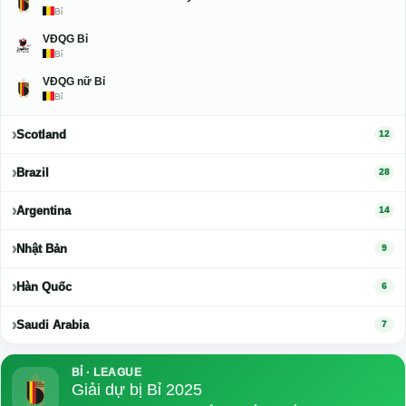
Bỉ
VĐQG Bỉ
Bỉ
VĐQG nữ Bỉ
Bỉ
Scotland
12
Brazil
28
Argentina
14
Nhật Bản
9
Hàn Quốc
6
Saudi Arabia
7
BỈ · LEAGUE
Giải dự bị Bỉ 2025