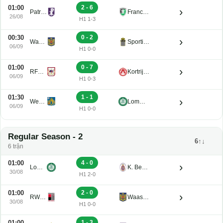
01:00
2 - 6
›
Patro Eisden U21
Francs Borains U21
26/08
H1 1-3
00:30
0 - 2
›
Waasland-Beveren U21
Sporting Charleroi II
06/09
H1 0-0
01:00
0 - 7
›
RFC de Liege U21
Kortrijk U21
06/09
H1 0-3
01:30
1 - 1
›
Westerlo U21
Lommel U21
06/09
H1 0-0
Regular Season - 2
6↑↓
6 trận
01:00
4 - 0
›
Lommel U21
K. Beerschot V.A. Reserve U21
30/08
H1 2-0
01:00
2 - 0
›
RWDM U21
Waasland-Beveren U21
30/08
H1 0-0
01:00
1 - 3