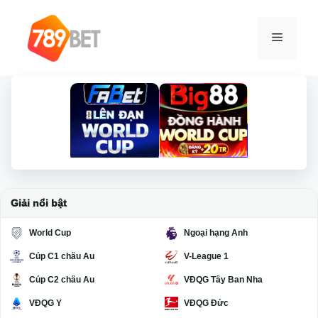
Chuyển
đến
Menu
nội
dung
Giải nổi bật
World Cup
Ngoại hạng Anh
Cúp C1 châu Âu
V-League 1
Cúp C2 châu Âu
VĐQG Tây Ban Nha
VĐQG Ý
VĐQG Đức