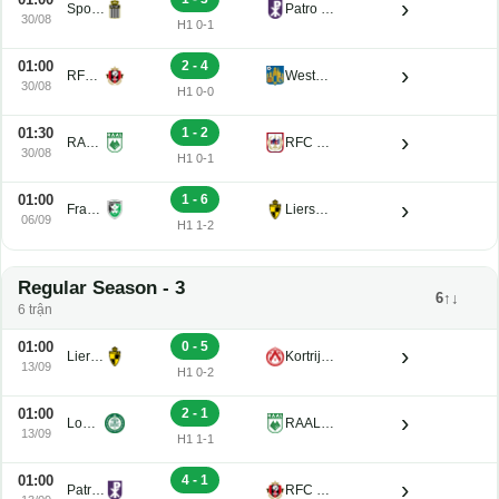
›
Sporting Charleroi II
Patro Eisden U21
30/08
H1 0-1
01:00
2 - 4
›
RFC Seraing Reserve U21
Westerlo U21
30/08
H1 0-0
01:30
1 - 2
›
RAAL La Louviere U21
RFC de Liege U21
30/08
H1 0-1
01:00
1 - 6
›
Francs Borains U21
Lierse K. U21
06/09
H1 1-2
Regular Season - 3
6↑↓
6 trận
01:00
0 - 5
›
Lierse K. U21
Kortrijk U21
13/09
H1 0-2
01:00
2 - 1
›
Lommel U21
RAAL La Louviere U21
13/09
H1 1-1
01:00
4 - 1
›
Patro Eisden U21
RFC Seraing Reserve U21