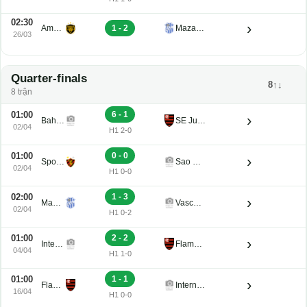
02:30
›
Amazonas U17
1 - 2
Mazagao U17
26/03
Quarter-finals
8↑↓
8 trận
01:00
6 - 1
›
Bahia U17
SE Juventude U17
02/04
H1 2-0
01:00
0 - 0
›
Sport Recife U17
Sao Paulo U17
02/04
H1 0-0
02:00
1 - 3
›
Mazagao U17
Vasco U17
02/04
H1 0-2
01:00
2 - 2
›
Internacional U17
Flamengo RJ U17
04/04
H1 1-0
01:00
1 - 1
›
Flamengo RJ U17
Internacional U17
16/04
H1 0-0