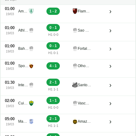
01:00
›
America MG U17
1 - 2
Flamengo RJ U17
19/03
01:00
0 - 1
›
Athletico PR U17
Sao Paulo U17
19/03
H1 0-0
01:00
0 - 1
›
Bahia U17
Fortaleza U17
19/03
H1 0-1
01:00
›
Sport Recife U17
4 - 1
Olhodaguense U17
19/03
01:30
2 - 1
›
Internacional U17
Santos U17
19/03
H1 1-1
02:00
1 - 1
›
Cuiaba U17
Vasco U17
19/03
H1 0-0
05:00
2 - 1
›
Mazagao U17
Amazonas U17
19/03
H1 1-1