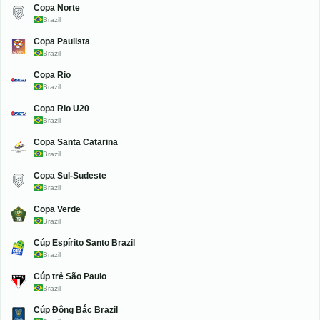
Copa Norte
Brazil
Copa Paulista
Brazil
Copa Rio
Brazil
Copa Rio U20
Brazil
Copa Santa Catarina
Brazil
Copa Sul-Sudeste
Brazil
Copa Verde
Brazil
Cúp Espírito Santo Brazil
Brazil
Cúp trẻ São Paulo
Brazil
Cúp Đông Bắc Brazil