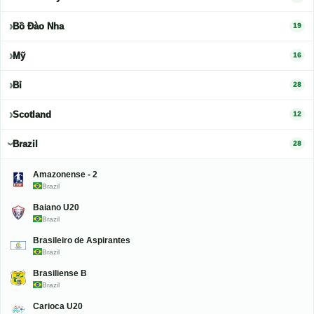
Bồ Đào Nha
19
Mỹ
16
Bỉ
28
Scotland
12
Brazil
28
Amazonense - 2
Brazil
Baiano U20
Brazil
Brasileiro de Aspirantes
Brazil
Brasiliense B
Brazil
Carioca U20