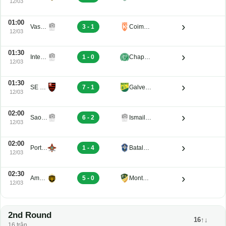
12/03
01:00
›
Vasco U17
3 - 1
Coimbra U17
12/03
01:30
›
Internacional U17
1 - 0
Chapecoense-SC U17
12/03
01:30
›
SE Juventude U17
7 - 1
Galvez U17
12/03
02:00
›
Sao Paulo U17
6 - 2
Ismailly-MS U17
12/03
02:00
›
Porto Velho U17
1 - 4
Batalhao U17
12/03
02:30
›
Amazonas U17
5 - 0
Monte Roraima U17
12/03
2nd Round
16↑↓
16 trận