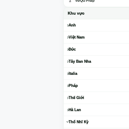
VĐQG Pháp
Khu vực
Anh
Việt Nam
Đức
Tây Ban Nha
Italia
Pháp
Thế Giới
Hà Lan
Thổ Nhĩ Kỳ