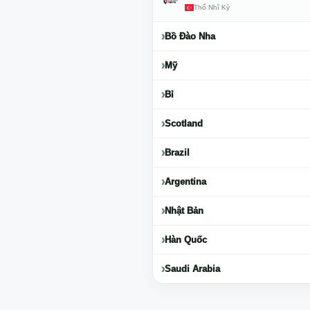
Thổ Nhĩ Kỳ
Bồ Đào Nha
Mỹ
Bỉ
Scotland
Brazil
Argentina
Nhật Bản
Hàn Quốc
Saudi Arabia