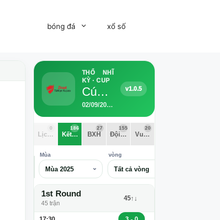
bóng đá
xổ số
THỔ NHĨ
KỲ · CUP
Cúp Quốc gia Thổ Nhĩ Kỳ 2025
v1.0.5
02/09/2025 - 22/05/2026 · 155 Đội · 186 trận · 10 vòng
0
186
27
155
20
Lịch thi đấu
Kết quả
BXH
Đội bóng
Vua phá lưới
Mùa
vòng
⌕
Mùa 2025
Tất cả vòng
1st Round
45↑↓
45 trận
3 - 0
17:30