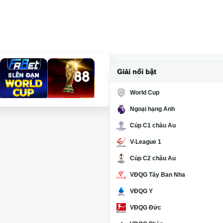
Giải nổi bật
World Cup
Ngoại hạng Anh
Cúp C1 châu Âu
V-League 1
Cúp C2 châu Âu
VĐQG Tây Ban Nha
VĐQG Ý
VĐQG Đức