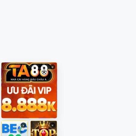
×
×
×