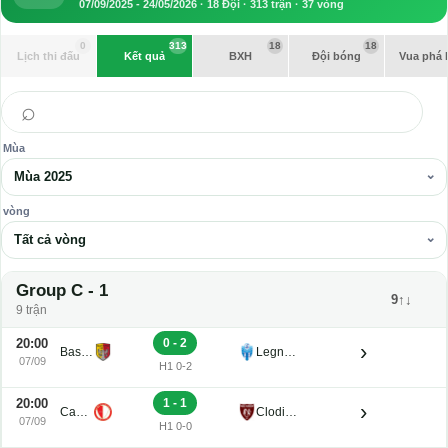
07/09/2025 - 24/05/2026 · 18 Đội · 313 trận · 37 vòng
0
313
18
18
Lịch thi đấu
Kết quả
BXH
Đội bóng
Vua phá 
⌕
Mùa
Mùa 2025
vòng
Tất cả vòng
Group C - 1
9↑↓
9 trận
20:00
0 - 2
›
Bassano Virtus
Legnago Salus
07/09
H1 0-2
20:00
1 - 1
›
Campodarsego
Clodiense
07/09
H1 0-0