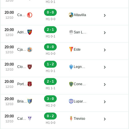
12/10
H1 0-1
20:00
0 - 0
›
Campodarsego
Altavilla
12/10
H1 0-0
20:00
2 - 1
›
Adriese
San Luigi
12/10
H1 0-1
20:00
0 - 0
›
Cjarlins Muzane
Este
12/10
H1 0-0
20:00
1 - 2
›
Clodiense
Legnago Salus
12/10
H1 0-1
20:00
2 - 1
›
Portogruaro
Conegliano
12/10
H1 1-1
20:00
3 - 0
›
Brian Lignano
Luparense
12/10
H1 2-0
20:00
0 - 2
›
Calvi Noale
Treviso
12/10
H1 0-0