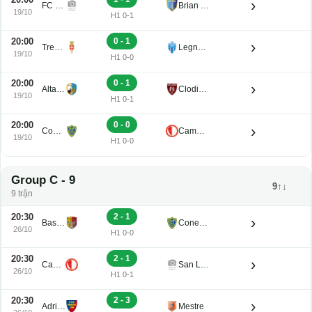
›
FC Obermais
Brian Lignano
19/10
H1 0-1
20:00
0 - 1
›
Treviso
Legnago Salus
19/10
H1 0-0
20:00
0 - 1
›
Altavilla
Clodiense
19/10
H1 0-1
20:00
0 - 0
›
Conegliano
Campodarsego
19/10
H1 0-0
Group C - 9
9↑↓
9 trận
20:30
2 - 1
›
Bassano Virtus
Conegliano
26/10
H1 0-0
20:30
2 - 1
›
Campodarsego
San Luigi
26/10
H1 0-1
20:30
2 - 3
›
Adriese
Mestre