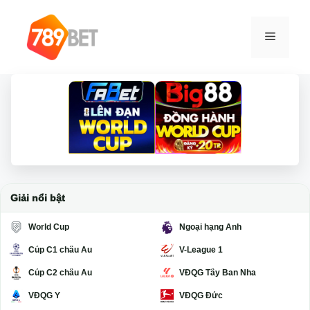
Chuyển
đến
Menu
nội
dung
Giải nổi bật
World Cup
Ngoại hạng Anh
Cúp C1 châu Âu
V-League 1
Cúp C2 châu Âu
VĐQG Tây Ban Nha
VĐQG Ý
VĐQG Đức