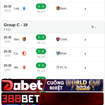
20:30
1 - 2
›
Legnago Salus
Bassano Virtus
06/01
H1 0-1
Group C - 19
9↑↓
9 trận
20:30
1 - 3
›
Bassano Virtus
Clodiense
11/01
H1 1-1
20:30
1 - 0
›
Campodarsego
Brian Lignano
11/01
H1 0-0
20:30
3 - 1
›
Mestre
FC Obermais
11/01
H1 3-1
20:30
1 - 5
›
Adriese
Legnago Salus
11/01
H1 1-5
20:30
1 - 0
›
Este
Altavilla
11/01
H1 0-0