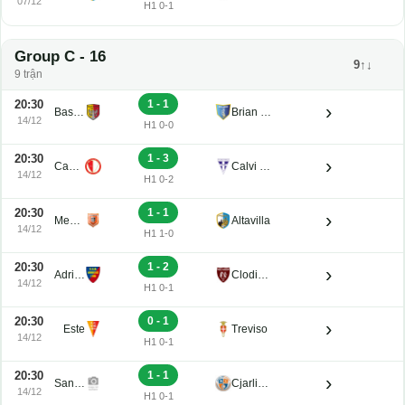
07/12
H1 0-1
Group C - 16
9↑↓
9 trận
20:30
1 - 1
›
Bassano Virtus
Brian Lignano
14/12
H1 0-0
20:30
1 - 3
›
Campodarsego
Calvi Noale
14/12
H1 0-2
20:30
1 - 1
›
Mestre
Altavilla
14/12
H1 1-0
20:30
1 - 2
›
Adriese
Clodiense
14/12
H1 0-1
20:30
0 - 1
›
Este
Treviso
14/12
H1 0-1
20:30
1 - 1
›
San Luigi
Cjarlins Muzane
14/12
H1 0-1