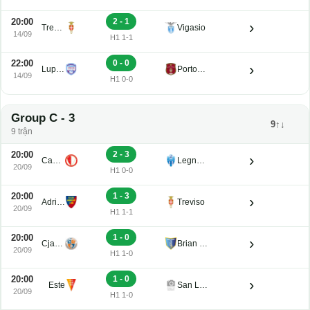
20:00
2 - 1
›
Treviso
Vigasio
14/09
H1 1-1
22:00
0 - 0
›
Luparense
Portogruaro
14/09
H1 0-0
Group C - 3
9↑↓
9 trận
20:00
2 - 3
›
Campodarsego
Legnago Salus
20/09
H1 0-0
20:00
1 - 3
›
Adriese
Treviso
20/09
H1 1-1
20:00
1 - 0
›
Cjarlins Muzane
Brian Lignano
20/09
H1 1-0
20:00
1 - 0
›
Este
San Luigi
20/09
H1 1-0