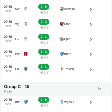
20:30
2 - 0
›
San Luigi
Altavilla
30/11
H1 0-0
20:30
0 - 2
›
Vigasio
Clodiense
30/11
H1 0-1
20:30
2 - 1
›
FC Obermais
Cjarlins Muzane
30/11
H1 2-1
20:30
2 - 3
›
Portogruaro
Brian Lignano
30/11
H1 0-0
20:30
2 - 1
›
Conegliano
Treviso
30/11
H1 1-1
Group C - 15
9↑↓
9 trận
20:30
0 - 0
›
Brian Lignano
Vigasio
06/12
H1 0-0