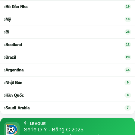
Bồ Đào Nha
19
Mỹ
16
Bỉ
28
Scotland
12
Brazil
28
Argentina
14
Nhật Bản
9
Hàn Quốc
6
Saudi Arabia
7
Ý · LEAGUE
Serie D Ý - Bảng C 2025