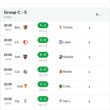
Group C - 5
9↑↓
9 trận
20:00
1 - 1
›
Bassano Virtus
Treviso
28/09
H1 0-1
20:00
3 - 0
›
Campodarsego
Luparense
28/09
H1 1-0
20:00
0 - 0
›
Adriese
Altavilla
28/09
H1 0-0
20:00
1 - 0
›
Cjarlins Muzane
Mestre
28/09
H1 1-0
20:00
1 - 1
›
Este
Conegliano
28/09
H1 0-1
20:00
1 - 1
›
Vigasio
San Luigi
28/09
H1 1-1