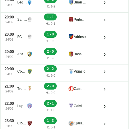
›
Legnago Salus
Brian Lignano
24/09
H1 1-2
20:00
1 - 1
›
San Luigi
Portogruaro
24/09
H1 0-1
20:00
1 - 0
›
FC Obermais
Adriese
24/09
H1 0-0
20:00
2 - 0
›
Altavilla
Bassano Virtus
24/09
H1 0-0
20:00
2 - 2
›
Conegliano
Vigasio
24/09
H1 2-0
21:00
2 - 0
›
Treviso
Campodarsego
24/09
H1 0-0
22:00
2 - 1
›
Luparense
Calvi Noale
24/09
H1 1-0
23:30
1 - 3
›
Clodiense
Cjarlins Muzane
24/09
H1 0-1