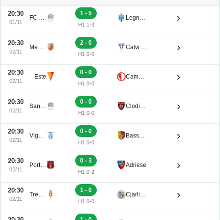
20:30
1 - 5
›
FC Obermais
Legnago Salus
01/11
H1 1-3
20:30
2 - 0
›
Mestre
Calvi Noale
02/11
H1 0-0
20:30
0 - 0
›
Este
Campodarsego
02/11
H1 0-0
20:30
0 - 0
›
San Luigi
Clodiense
02/11
H1 0-0
20:30
0 - 0
›
Vigasio
Bassano Virtus
02/11
H1 0-0
20:30
0 - 3
›
Portogruaro
Adriese
02/11
H1 0-2
20:30
1 - 0
›
Treviso
Cjarlins Muzane
02/11
H1 0-0
20:30
1 - 0