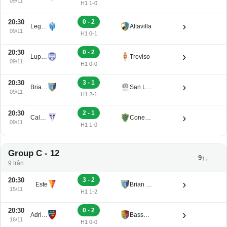
09/11
H1 1-0
20:30
0 - 2
›
Legnago Salus
Altavilla
09/11
H1 0-1
20:30
0 - 2
›
Luparense
Treviso
09/11
H1 0-0
20:30
3 - 1
›
Brian Lignano
San Luigi
09/11
H1 2-1
20:30
2 - 1
›
Calvi Noale
Conegliano
09/11
H1 1-0
Group C - 12
9↑↓
9 trận
20:30
3 - 2
›
Este
Brian Lignano
15/11
H1 1-2
20:30
0 - 2
›
Adriese
Bassano Virtus
16/11
H1 0-0