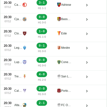
20:30
3 - 1
›
Campodarsego
Adriese
07/12
H1 1-1
20:30
0 - 0
›
Cjarlins Muzane
Bassano Virtus
07/12
H1 0-0
20:30
1 - 0
›
Clodiense
Este
07/12
H1 1-0
20:30
0 - 1
›
Legnago Salus
Mestre
07/12
H1 0-0
20:30
0 - 0
›
Luparense
Conegliano
07/12
H1 0-0
20:30
4 - 0
›
Treviso
San Luigi
07/12
H1 2-0
20:30
2 - 0
›
Calvi Noale
Portogruaro
07/12
H1 0-0
20:30
2 - 1
›
Altavilla
FC Obermais