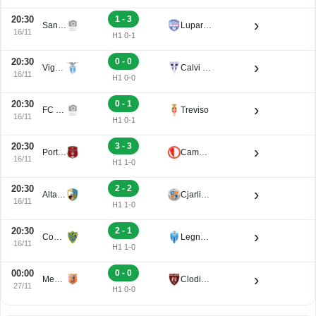
20:30
1 - 3
›
San Luigi
Luparense
16/11
H1 0-1
20:30
0 - 0
›
Vigasio
Calvi Noale
16/11
H1 0-0
20:30
0 - 1
›
FC Obermais
Treviso
16/11
H1 0-1
20:30
3 - 3
›
Portogruaro
Campodarsego
16/11
H1 1-0
20:30
2 - 2
›
Altavilla
Cjarlins Muzane
16/11
H1 1-0
20:30
2 - 1
›
Conegliano
Legnago Salus
16/11
H1 1-0
00:00
0 - 0
›
Mestre
Clodiense
27/11
H1 0-0