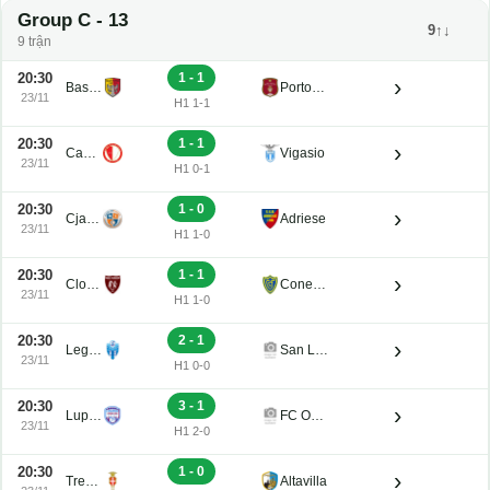
Group C - 13
9↑↓
9 trận
20:30
1 - 1
›
Bassano Virtus
Portogruaro
23/11
H1 1-1
20:30
1 - 1
›
Campodarsego
Vigasio
23/11
H1 0-1
20:30
1 - 0
›
Cjarlins Muzane
Adriese
23/11
H1 1-0
20:30
1 - 1
›
Clodiense
Conegliano
23/11
H1 1-0
20:30
2 - 1
›
Legnago Salus
San Luigi
23/11
H1 0-0
20:30
3 - 1
›
Luparense
FC Obermais
23/11
H1 2-0
20:30
1 - 0
›
Treviso
Altavilla