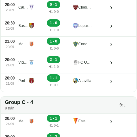
20:00
0 - 1
›
Calvi Noale
Clodiense
20/09
H1 0-0
20:30
1 - 0
›
Bassano Virtus
Luparense
20/09
H1 1-0
21:00
1 - 0
›
Mestre
Conegliano
20/09
H1 0-0
20:00
2 - 1
›
Vigasio
FC Obermais
21/09
H1 1-0
20:00
1 - 1
›
Portogruaro
Altavilla
21/09
H1 0-1
Group C - 4
9↑↓
9 trận
20:00
1 - 1
›
Mestre
Este
24/09
H1 0-1
20:00
1 - 2