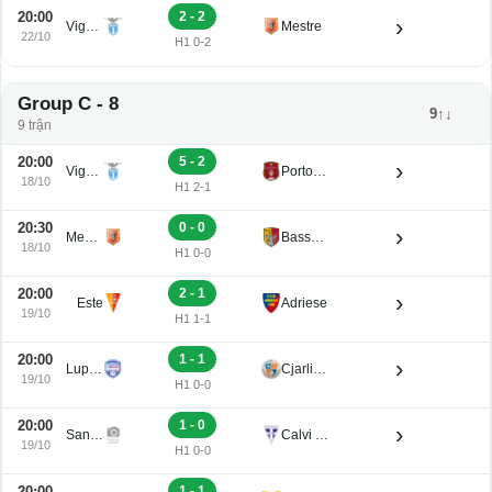
20:00
2 - 2
›
Vigasio
Mestre
22/10
H1 0-2
Group C - 8
9↑↓
9 trận
20:00
5 - 2
›
Vigasio
Portogruaro
18/10
H1 2-1
20:30
0 - 0
›
Mestre
Bassano Virtus
18/10
H1 0-0
20:00
2 - 1
›
Este
Adriese
19/10
H1 1-1
20:00
1 - 1
›
Luparense
Cjarlins Muzane
19/10
H1 0-0
20:00
1 - 0
›
San Luigi
Calvi Noale
19/10
H1 0-0
20:00
1 - 1