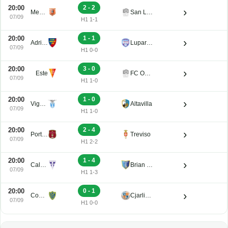
20:00
2 - 2
›
Mestre
San Luigi
07/09
H1 1-1
20:00
1 - 1
›
Adriese
Luparense
07/09
H1 0-0
20:00
3 - 0
›
Este
FC Obermais
07/09
H1 1-0
20:00
1 - 0
›
Vigasio
Altavilla
07/09
H1 1-0
20:00
2 - 4
›
Portogruaro
Treviso
07/09
H1 2-2
20:00
1 - 4
›
Calvi Noale
Brian Lignano
07/09
H1 1-3
20:00
0 - 1
›
Conegliano
Cjarlins Muzane
07/09
H1 0-0