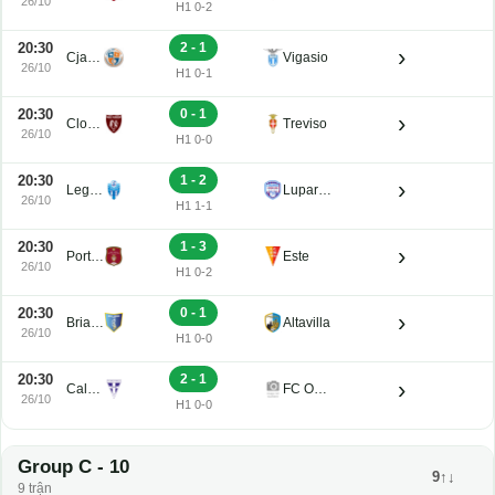
26/10
H1 0-2
20:30
2 - 1
›
Cjarlins Muzane
Vigasio
26/10
H1 0-1
20:30
0 - 1
›
Clodiense
Treviso
26/10
H1 0-0
20:30
1 - 2
›
Legnago Salus
Luparense
26/10
H1 1-1
20:30
1 - 3
›
Portogruaro
Este
26/10
H1 0-2
20:30
0 - 1
›
Brian Lignano
Altavilla
26/10
H1 0-0
20:30
2 - 1
›
Calvi Noale
FC Obermais
26/10
H1 0-0
Group C - 10
9↑↓
9 trận