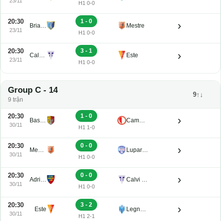
23/11
H1 0-0
20:30
1 - 0
›
Brian Lignano
Mestre
23/11
H1 0-0
20:30
3 - 1
›
Calvi Noale
Este
23/11
H1 0-0
Group C - 14
9↑↓
9 trận
20:30
1 - 0
›
Bassano Virtus
Campodarsego
30/11
H1 1-0
20:30
0 - 0
›
Mestre
Luparense
30/11
H1 0-0
20:30
0 - 0
›
Adriese
Calvi Noale
30/11
H1 0-0
20:30
3 - 2
›
Este
Legnago Salus
30/11
H1 2-1