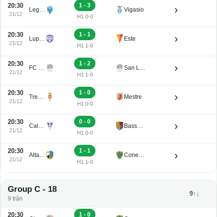
20:30
1 - 3
›
Legnago Salus
Vigasio
21/12
H1 0-0
20:30
1 - 1
›
Luparense
Este
21/12
H1 1-0
20:30
1 - 2
›
FC Obermais
San Luigi
21/12
H1 1-0
20:30
1 - 0
›
Treviso
Mestre
21/12
H1 0-0
20:30
0 - 0
›
Calvi Noale
Bassano Virtus
21/12
H1 0-0
20:30
1 - 1
›
Altavilla
Conegliano
21/12
H1 1-0
Group C - 18
9↑↓
9 trận
20:30
1 - 0