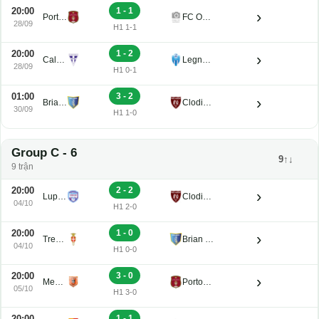
20:00
1 - 1
›
Portogruaro
FC Obermais
28/09
H1 1-1
20:00
1 - 2
›
Calvi Noale
Legnago Salus
28/09
H1 0-1
01:00
3 - 2
›
Brian Lignano
Clodiense
30/09
H1 1-0
Group C - 6
9↑↓
9 trận
20:00
2 - 2
›
Luparense
Clodiense
04/10
H1 2-0
20:00
1 - 0
›
Treviso
Brian Lignano
04/10
H1 0-0
20:00
3 - 0
›
Mestre
Portogruaro
05/10
H1 3-0
20:00
1 - 1