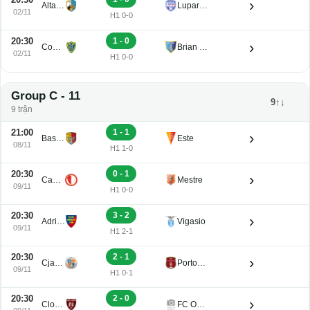
›
Altavilla
Luparense
02/11
H1 0-0
20:30
1 - 0
›
Conegliano
Brian Lignano
02/11
H1 0-0
Group C - 11
9↑↓
9 trận
21:00
1 - 1
›
Bassano Virtus
Este
08/11
H1 1-0
20:30
0 - 1
›
Campodarsego
Mestre
09/11
H1 0-0
20:30
3 - 2
›
Adriese
Vigasio
09/11
H1 2-1
20:30
2 - 1
›
Cjarlins Muzane
Portogruaro
09/11
H1 0-1
20:30
2 - 0
›
Clodiense
FC Obermais