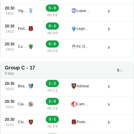
20:30
5 - 0
›
Vigasio
Luparense
14/12
H1 2-0
20:30
0 - 2
›
Portogruaro
Legnago Salus
14/12
H1 0-0
20:30
0 - 0
›
Conegliano
FC Obermais
14/12
H1 0-0
Group C - 17
9↑↓
9 trận
20:30
1 - 2
›
Brian Lignano
Adriese
20/12
H1 1-1
20:30
2 - 0
›
Cjarlins Muzane
Campodarsego
21/12
H1 1-0
20:30
3 - 1
›
Clodiense
Portogruaro
21/12
H1 1-0