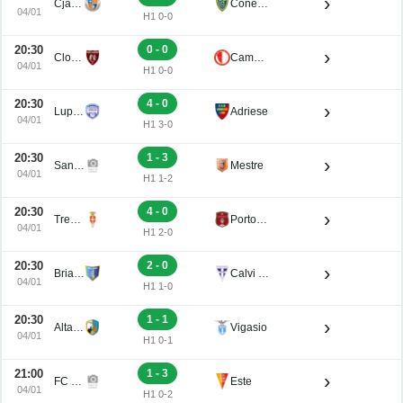
›
Cjarlins Muzane
Conegliano
04/01
H1 0-0
20:30
0 - 0
›
Clodiense
Campodarsego
04/01
H1 0-0
20:30
4 - 0
›
Luparense
Adriese
04/01
H1 3-0
20:30
1 - 3
›
San Luigi
Mestre
04/01
H1 1-2
20:30
4 - 0
›
Treviso
Portogruaro
04/01
H1 2-0
20:30
2 - 0
›
Brian Lignano
Calvi Noale
04/01
H1 1-0
20:30
1 - 1
›
Altavilla
Vigasio
04/01
H1 0-1
21:00
1 - 3
›
FC Obermais
Este
04/01
H1 0-2