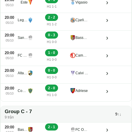
›
Este
Vigasio
05/10
H1 1-1
20:00
2 - 2
›
Legnago Salus
Cjarlins Muzane
05/10
H1 1-2
20:00
0 - 3
›
San Luigi
Bassano Virtus
05/10
H1 0-0
20:00
1 - 0
›
FC Obermais
Campodarsego
05/10
H1 0-0
20:00
0 - 0
›
Altavilla
Calvi Noale
05/10
H1 0-0
20:00
2 - 0
›
Conegliano
Adriese
05/10
H1 1-0
Group C - 7
9↑↓
9 trận
20:00
2 - 1
›
Bassano Virtus
FC Obermais