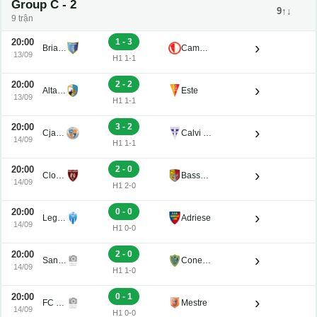
Group C - 2
9↑↓
9 trận
20:00
1 - 3
›
Brian Lignano
Campodarsego
13/09
H1 1-1
20:00
2 - 2
›
Altavilla
Este
13/09
H1 1-1
20:00
3 - 2
›
Cjarlins Muzane
Calvi Noale
14/09
H1 1-1
20:00
2 - 0
›
Clodiense
Bassano Virtus
14/09
H1 2-0
20:00
0 - 0
›
Legnago Salus
Adriese
14/09
H1 0-0
20:00
2 - 0
›
San Luigi
Conegliano
14/09
H1 1-0
20:00
0 - 1
›
FC Obermais
Mestre
14/09
H1 0-0