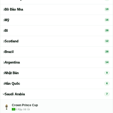
Bồ Đào Nha
19
Mỹ
16
Bỉ
28
Scotland
12
Brazil
28
Argentina
14
Nhật Bản
9
Hàn Quốc
6
Saudi Arabia
7
Crown Prince Cup
Ả Rập Xê Út