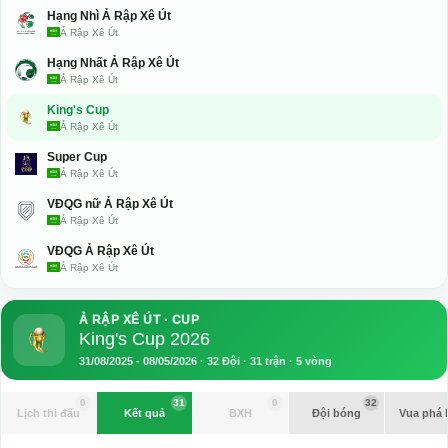
Hạng Nhì Ả Rập Xê Út
Ả Rập Xê Út
Hạng Nhất Ả Rập Xê Út
Ả Rập Xê Út
King's Cup
Ả Rập Xê Út
Super Cup
Ả Rập Xê Út
VĐQG nữ Ả Rập Xê Út
Ả Rập Xê Út
VĐQG Ả Rập Xê Út
Ả Rập Xê Út
Ả RẬP XÊ ÚT · CUP
King's Cup 2026
31/08/2025 - 08/05/2026 · 32 Đội · 31 trận · 5 vòng
0
31
0
32
Lịch thi đấu
Kết quả
BXH
Đội bóng
Vua phá 