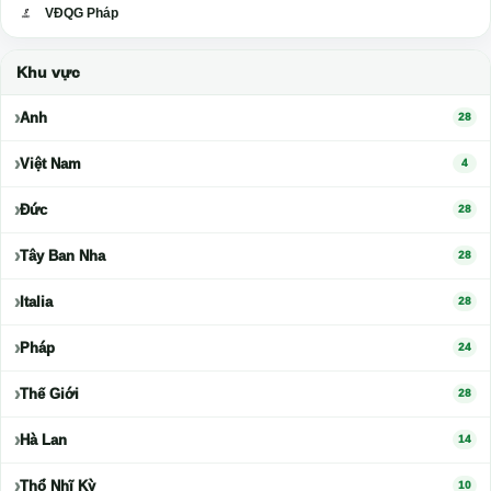
VĐQG Pháp
Khu vực
Anh
28
Việt Nam
4
Đức
28
Tây Ban Nha
28
Italia
28
Pháp
24
Thế Giới
28
Hà Lan
14
Thổ Nhĩ Kỳ
10