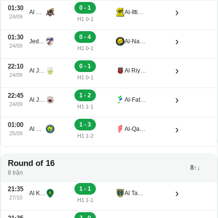
01:30
0 - 1
›
Al Wehda Club
Al-Ittihad FC
24/09
H1 0-1
01:30
0 - 4
›
Jeddah Club
Al-Nassr
24/09
H1 0-1
22:10
0 - 1
›
Al Jubail
Al Riyadh
24/09
H1 0-1
22:45
1 - 2
›
Al Jabalain
Al-Fateh
24/09
H1 1-1
01:00
1 - 3
›
Al Orubah
Al-Qadisiyah FC
25/09
H1 1-2
Round of 16
8↑↓
8 trận
21:35
1 - 1
›
Al Khaleej Saihat
Al Taawon
27/10
H1 1-1
2 - 0