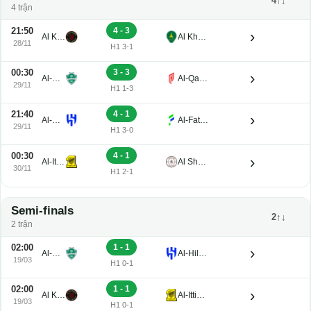
4↑↓
4 trận
21:50
4 - 3
›
Al Kholood
Al Khaleej Saihat
28/11
H1 3-1
00:30
3 - 3
›
Al-Ahli Jeddah
Al-Qadisiyah FC
29/11
H1 1-3
21:40
4 - 1
›
Al-Hilal Saudi FC
Al-Fateh
29/11
H1 3-0
00:30
4 - 1
›
Al-Ittihad FC
Al Shabab
30/11
H1 2-1
Semi-finals
2↑↓
2 trận
02:00
1 - 1
›
Al-Ahli Jeddah
Al-Hilal Saudi FC
19/03
H1 0-1
02:00
1 - 1
›
Al Kholood
Al-Ittihad FC
19/03
H1 0-1