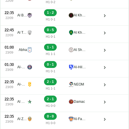
22/09
H1 0-2
22:35
1 - 2
›
Al Bukayriyah
Al Kholood
22/09
H1 0-1
22:45
0 - 5
›
Al Taee
Al Khaleej Saihat
22/09
H1 0-1
01:00
1 - 1
›
Abha
Al Shabab
23/09
H1 1-1
01:30
0 - 1
›
Al-Adalah
Al-Hilal Saudi FC
23/09
H1 0-1
22:35
2 - 1
›
Al-Hazm
NEOM
23/09
H1 1-1
22:35
2 - 1
›
Al Najma
Damac
23/09
H1 0-0
22:35
0 - 0
›
Al Zulfi
Al-Fayha
23/09
H1 0-0