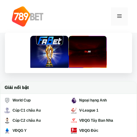
Chuyển
đến
Menu
nội
dung
Giải nổi bật
World Cup
Ngoại hạng Anh
Cúp C1 châu Âu
V-League 1
Cúp C2 châu Âu
VĐQG Tây Ban Nha
VĐQG Ý
VĐQG Đức