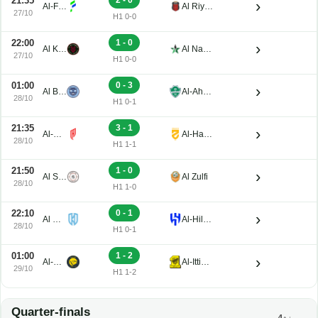
21:35
›
Al-Fateh
Al Riyadh
27/10
H1 0-0
22:00
1 - 0
›
Al Kholood
Al Najma
27/10
H1 0-0
01:00
0 - 3
›
Al Baten
Al-Ahli Jeddah
28/10
H1 0-1
21:35
3 - 1
›
Al-Qadisiyah FC
Al-Hazm
28/10
H1 1-1
21:50
1 - 0
›
Al Shabab
Al Zulfi
28/10
H1 1-0
22:10
0 - 1
›
Al Okhdood
Al-Hilal Saudi FC
28/10
H1 0-1
01:00
1 - 2
›
Al-Nassr
Al-Ittihad FC
29/10
H1 1-2
Quarter-finals