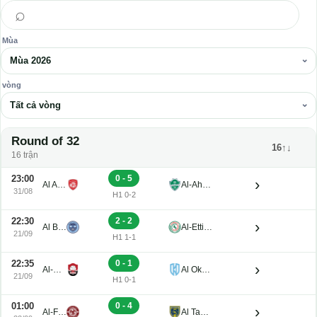
⌕
Mùa
Mùa 2026
vòng
Tất cả vòng
Round of 32
16↑↓
16 trận
23:00
0 - 5
›
Al Arabi SC
Al-Ahli Jeddah
31/08
H1 0-2
22:30
2 - 2
›
Al Baten
Al-Ettifaq
21/09
H1 1-1
22:35
0 - 1
›
Al-Raed
Al Okhdood
21/09
H1 0-1
01:00
0 - 4
›
Al-Faisaly FC
Al Taawon