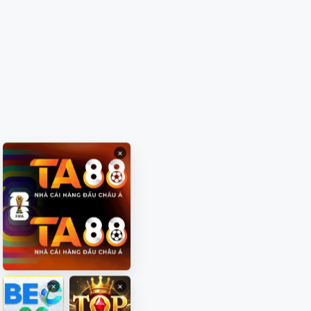
×
×
×