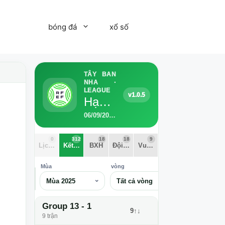
bóng đá
xổ số
TÂY BAN
NHA ·
LEAGUE
v1.0.5
Hạng Tư Tây Ban Nha - Nhóm 13 2025
06/09/2025 - 07/06/2026 · 18 Đội · 312 trận · 36 vòng
0
312
18
18
9
Lịch thi đấu
Kết quả
BXH
Đội bóng
Vua phá lưới
Mùa
vòng
⌕
Mùa 2025
Tất cả vòng
Group 13 - 1
9↑↓
9 trận