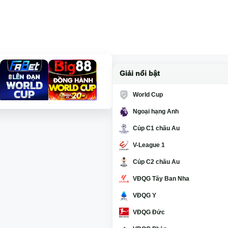
Giải nổi bật
World Cup
Ngoại hạng Anh
Cúp C1 châu Âu
V-League 1
Cúp C2 châu Âu
VĐQG Tây Ban Nha
VĐQG Ý
VĐQG Đức